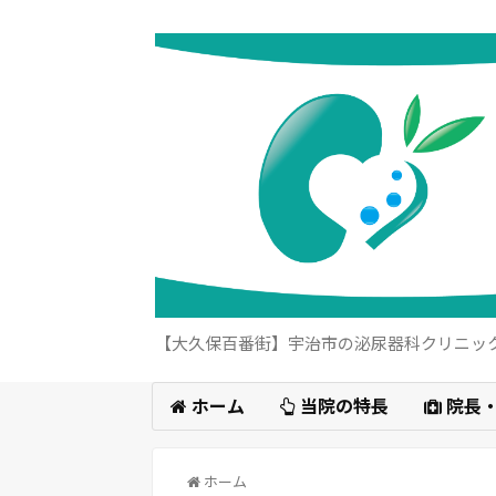
【大久保百番街】宇治市の泌尿器科クリニッ
ホーム
当院の特長
院長
ホーム